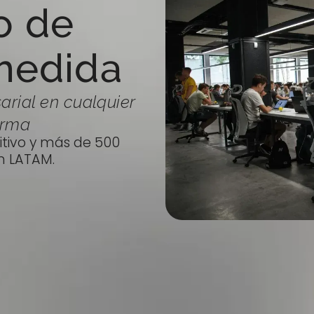
o de
medida
rial en cualquier
orma
itivo y más de 500
n LATAM.