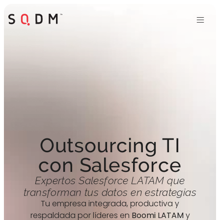
Outsourcing TI
con Salesforce
Expertos
Salesforce LATAM
que
transforman tus datos en estrategias
Tu empresa integrada, productiva y
respaldada por líderes en
Boomi LATAM
y