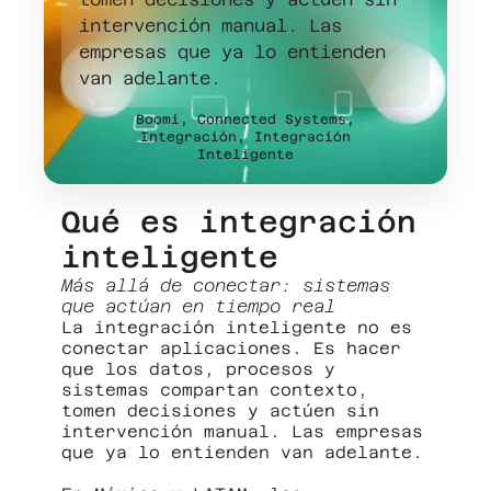
intervención manual. Las
empresas que ya lo entienden
van adelante.
Boomi
,
Connected Systems
,
Integración
,
Integración
Inteligente
Qué es integración
inteligente
Más allá de conectar: sistemas
que actúan en tiempo real
La integración inteligente no es
conectar aplicaciones. Es hacer
que los datos, procesos y
sistemas compartan contexto,
tomen decisiones y actúen sin
intervención manual. Las empresas
que ya lo entienden van adelante.