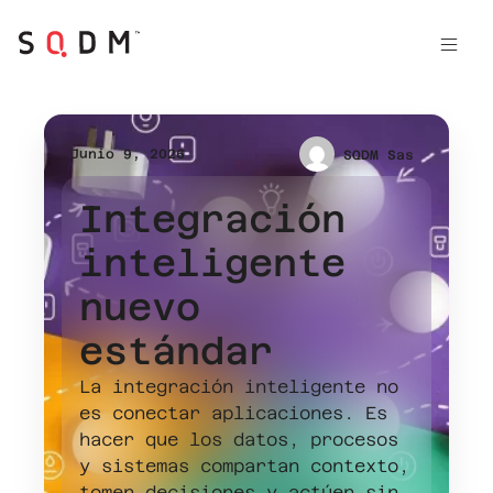
Junio 9, 2026
SQDM Sas
Integración
inteligente
nuevo
estándar
La integración inteligente no
es conectar aplicaciones. Es
hacer que los datos, procesos
y sistemas compartan contexto,
tomen decisiones y actúen sin